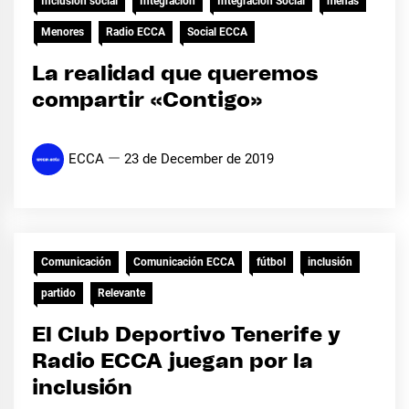
Inclusión social
Integración
Integración Social
menas
Menores
Radio ECCA
Social ECCA
La realidad que queremos
compartir «Contigo»
ECCA
23 de December de 2019
Comunicación
Comunicación ECCA
fútbol
inclusión
partido
Relevante
El Club Deportivo Tenerife y
Radio ECCA juegan por la
inclusión