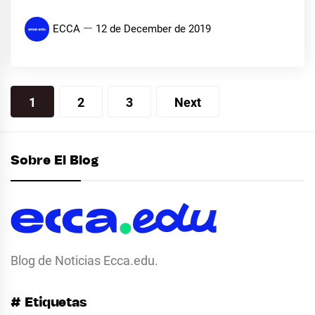
ECCA
12 de December de 2019
Posts
1
2
3
Next
pagination
Sobre El Blog
Blog de Noticias Ecca.edu.
# Etiquetas