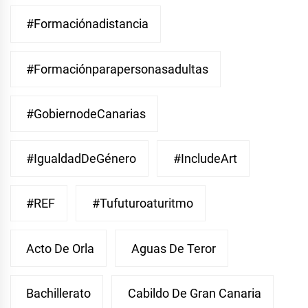
#Formaciónadistancia
#Formaciónparapersonasadultas
#GobiernodeCanarias
#IgualdadDeGénero
#IncludeArt
#REF
#Tufuturoaturitmo
Acto De Orla
Aguas De Teror
Bachillerato
Cabildo De Gran Canaria