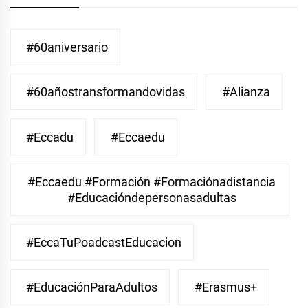
#60aniversario
#60añostransformandovidas
#Alianza
#eccadu
#eccaedu
#eccaedu #formación #formaciónadistancia
#educacióndepersonasadultas
#EccaTuPoadcastEducacion
#EducaciónParaAdultos
#Erasmus+