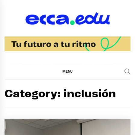
Skip
to
content
Blog Noticias Ecca
MENU
Category:
inclusión