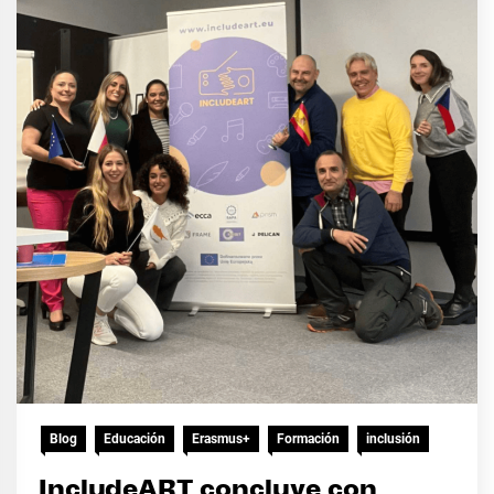
Blog
Educación
Erasmus+
Formación
inclusión
IncludeART concluye con